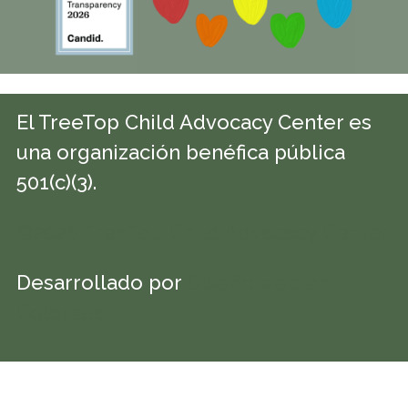
El TreeTop Child Advocacy Center es
una organización benéfica pública
501(c)(3).
©2026 TreeTop Child Advocacy Center
Desarrollado por
Diseño web en
Colorado