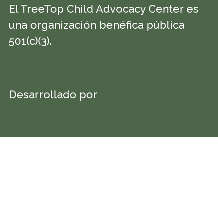
El TreeTop Child Advocacy Center es
una organización benéfica pública
501(c)(3).
©2026 TreeTop Child Advocacy Center
Desarrollado por
Diseño web en
Colorado