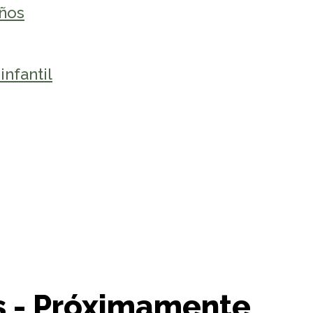
iños
nfantil
as - Próximamente