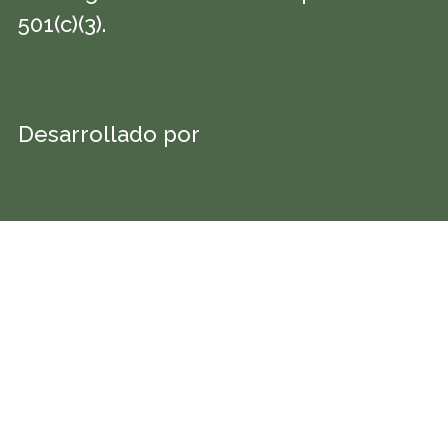
501(c)(3).
©2026 TreeTop Child Advocacy Center
Desarrollado por
Diseño web en
Colorado