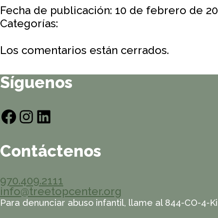
Fecha de publicación: 10 de febrero de 20
Categorías:
Los comentarios están cerrados.
Síguenos
Facebook
Instagram
LinkedIn
Contáctenos
970.409.2111
info@treetopcenter.org
Para denunciar abuso infantil, llame al 844-CO-4-Ki