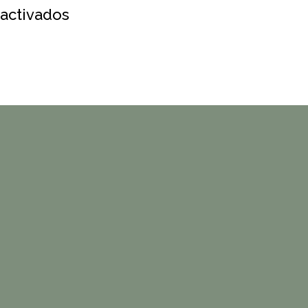
en
activados
Behavioral
Health
Navigators