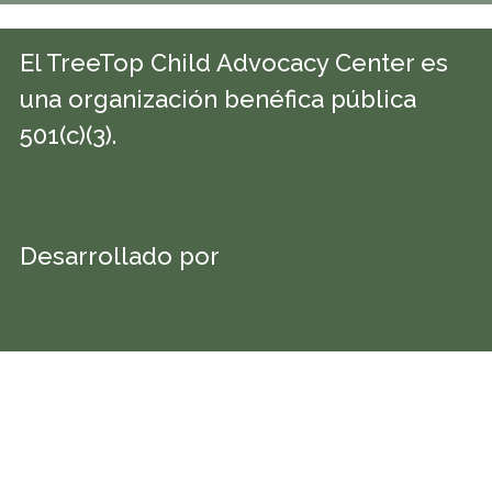
El TreeTop Child Advocacy Center es
una organización benéfica pública
501(c)(3).
©2026 TreeTop Child Advocacy Center
Desarrollado por
Diseño web en
Colorado