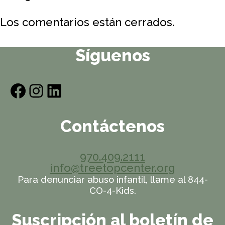
of
the
Los comentarios están cerrados.
Continental
Divide
Síguenos
Facebook
Instagram
LinkedIn
Contáctenos
970.409.2111
info@treetopcenter.org
Para denunciar abuso infantil, llame al 844-
CO-4-Kids.
Suscripción al boletín de