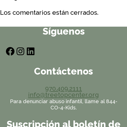
Creek
County
Los comentarios están cerrados.
Advocates
Síguenos
Facebook
Instagram
LinkedIn
Contáctenos
970.409.2111
info@treetopcenter.org
Para denunciar abuso infantil, llame al 844-
CO-4-Kids.
Suscripción al boletín de