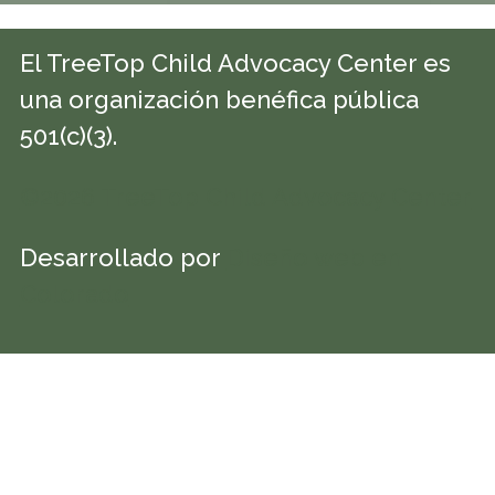
El TreeTop Child Advocacy Center es
una organización benéfica pública
501(c)(3).
©2026 TreeTop Child Advocacy Center
Desarrollado por
Diseño web en
Colorado